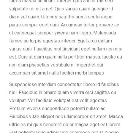
turpis massa tincidunt. Integer quis auctor elit sed
vulputate mi sit amet. Quis varius quam quisque id
diam vel quam. Ultrices sagittis orci a scelerisque
purus semper eget duis. Accumsan tortor posuere ac
ut consequat semper viverra nam libero. Malesuada
fames ac turpis egestas integer. Eget arcu dictum
varius duis. Faucibus nisl tincidunt eget nullam non nisi
est. Duis ut diam quam nulla porttitor massa. Iaculis eu
non diam phasellus vestibulum. Imperdiet dui
accumsan sit amet nulla facilisi morbi tempus
Suspendisse interdum consectetur libero id faucibus
nisl. Faucibus in ornare quam viverra orci sagittis eu
volutpat. Vel facilisis volutpat est velit egestas.
Pretium viverra suspendisse potenti nullam ac.
Faucibus vitae aliquet nec ullamcorper sit amet. Massa
ultricies mi quis hendrerit dolor magna eget est lorem.
Erat pellentesque adipiscing commodo elit at. Neque