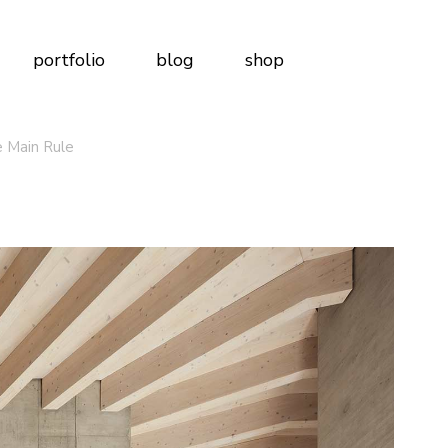
 Me
Right Sidebar
Product List
portfolio
blog
shop
 Us
Left Sidebar
Shop Layouts
udio
No Sidebar
Shop Pages
Post Types
e Main Rule
e
Right Sidebar
Product List
age
s
Left Sidebar
Shop Layouts
io
t Us
io
No Sidebar
Shop Pages
 Touch
Post Types
rvices
e
 Plans
Us
g Soon
ouch
ces
lans