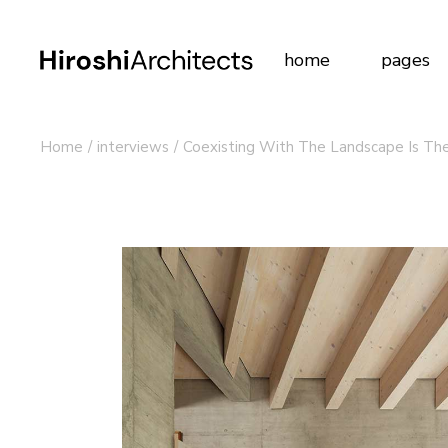
Main Home
About
home
pages
Décor Studio
About
Portfolio Tabs
Our St
Building Showcase
Team
Home
interviews
Coexisting With The Landscape Is Th
Main Home
About M
Vertical Split Home
FAQ P
Décor Studio
About U
Two-Column Portfol
Contac
Portfolio Tabs
Our Stud
Furniture Design
Get In
Building Showcase
Team
Interior Design
Our Se
Vertical Split Home
FAQ Pag
Tile Store
Pricing
Two-Column Portfolio
Contact 
Horizontal Portfolio
Comin
Furniture Design
Get In T
Portfolio Minimal
Interior Design
Our Servi
Modular Housing
Tile Store
Pricing P
Landing