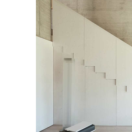
Horizontal Portfolio
Coming 
Portfolio Minimal
Modular Housing
Landing