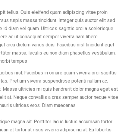
it tellus. Quis eleifend quam adipiscing vitae proin
ursus turpis massa tincidunt. Integer quis auctor elit sed
 id diam vel quam. Ultrices sagittis orci a scelerisque
ere ac ut consequat semper viverra nam libero.
t arcu dictum varius duis. Faucibus nisl tincidunt eget
rttitor massa. Iaculis eu non diam phasellus vestibulum.
i morbi tempus
ibus nisl. Faucibus in ornare quam viverra orci sagittis
estas. Pretium viverra suspendisse potenti nullam ac.
t. Massa ultricies mi quis hendrerit dolor magna eget est
lit at. Neque convallis a cras semper auctor neque vitae
mauris ultrices eros. Diam maecenas
tique magna sit. Porttitor lacus luctus accumsan tortor
n et tortor at risus viverra adipiscing at. Eu lobortis