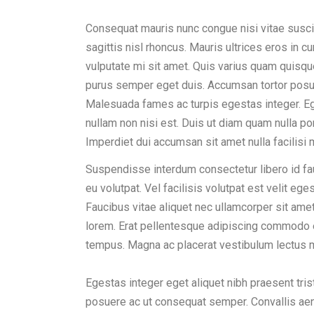
Consequat mauris nunc congue nisi vitae suscip
sagittis nisl rhoncus. Mauris ultrices eros in c
vulputate mi sit amet. Quis varius quam quisque
purus semper eget duis. Accumsan tortor posu
Malesuada fames ac turpis egestas integer. Ege
nullam non nisi est. Duis ut diam quam nulla po
Imperdiet dui accumsan sit amet nulla facilis
Suspendisse interdum consectetur libero id fauc
eu volutpat. Vel facilisis volutpat est velit eg
Faucibus vitae aliquet nec ullamcorper sit ame
lorem. Erat pellentesque adipiscing commodo e
tempus. Magna ac placerat vestibulum lectus 
Egestas integer eget aliquet nibh praesent tris
posuere ac ut consequat semper. Convallis aenea