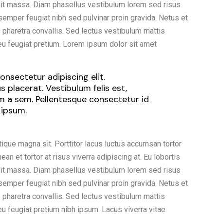
dit massa. Diam phasellus vestibulum lorem sed risus
t semper feugiat nibh sed pulvinar proin gravida. Netus et
haretra convallis. Sed lectus vestibulum mattis
eu feugiat pretium. Lorem ipsum dolor sit amet
nsectetur adipiscing elit.
 placerat. Vestibulum felis est,
um a sem. Pellentesque consectetur id
 ipsum.
tique magna sit. Porttitor lacus luctus accumsan tortor
n et tortor at risus viverra adipiscing at. Eu lobortis
dit massa. Diam phasellus vestibulum lorem sed risus
t semper feugiat nibh sed pulvinar proin gravida. Netus et
haretra convallis. Sed lectus vestibulum mattis
eu feugiat pretium nibh ipsum. Lacus viverra vitae